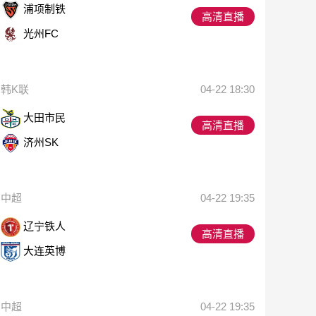
浦项制铁
高清直播
光州FC
韩K联
04-22 18:30
大田市民
高清直播
济州SK
中超
04-22 19:35
辽宁铁人
高清直播
大连英博
中超
04-22 19:35