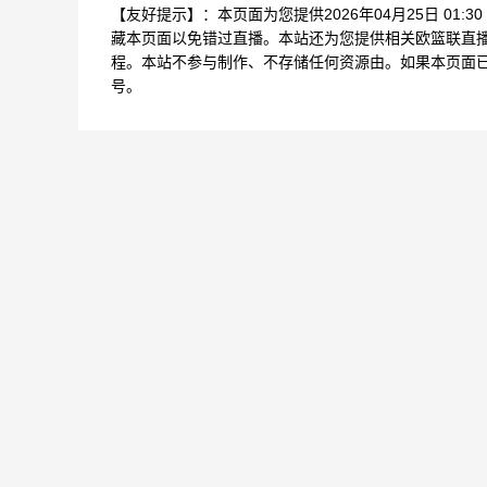
【友好提示】：本页面为您提供2026年04月25日 01
藏本页面以免错过直播。本站还为您提供相关欧篮联直
程。本站不参与制作、不存储任何资源由。如果本页面
号。