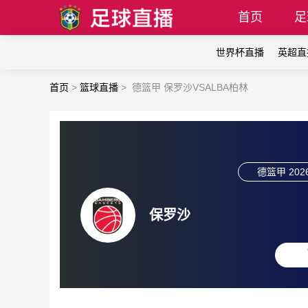
首页
足
世界杯直播
英超直
首页
>
篮球直播
>
德篮甲 保罗沙VSALBA柏林
德篮甲
202
保罗沙