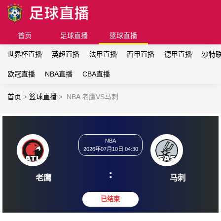
首页
足球直播
篮球直播
世界杯直播
英超直播
法甲直播
西甲直播
德甲直播
沙特
欧冠直播
NBA直播
CBA直播
首页
>
篮球直播
>
NBA 老鹰VS马刺
NBA
2026年07月10日 04:30
:
老鹰
马