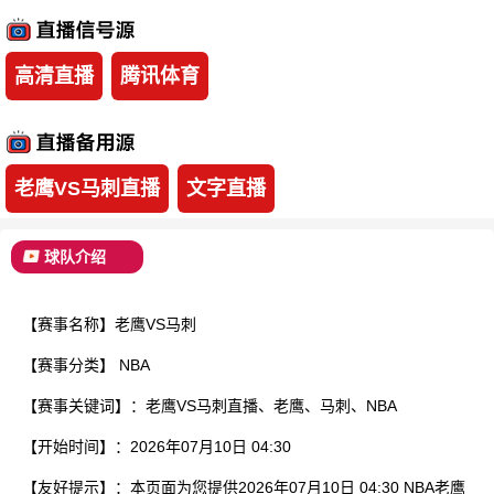
已结束
高清直播
腾讯体育
老鹰VS马刺直播
文字直播
球队介绍
【赛事名称】老鹰VS马刺
【赛事分类】
NBA
【赛事关键词】：老鹰VS马刺直播、老鹰、马刺、NBA
【开始时间】：2026年07月10日 04:30
【友好提示】：本页面为您提供2026年07月10日 04:30 NBA老鹰