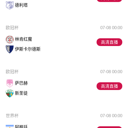
德利塔
欧冠杯
07-08 00:00
林肯红魔
高清直播
伊斯卡尔德斯
欧冠杯
07-08 00:00
萨巴赫
高清直播
新圣徒
世界杯
07-08 00:00
阿根廷