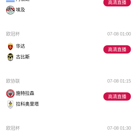
高清直播
埃及
欧冠杯
07-08 01:00
华达
高清直播
古比斯
欧协联
07-08 01:15
施特拉森
高清直播
拉科奥里塔
欧冠杯
07-08 01:30