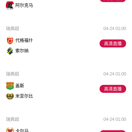
阿尔克马
瑞典超
04-24 01:00
代格福什
高清直播
索尔纳
瑞典超
04-24 01:00
盖斯
高清直播
米亚尔比
瑞典超
04-24 01:00
卡尔马