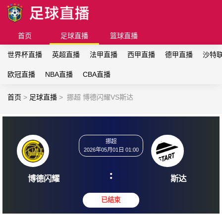
首页
足球直播
篮球直播
世界杯直播
英超直播
法甲直播
西甲直播
德甲直播
沙特
欧冠直播
NBA直播
CBA直播
首页
>
足球直播
>
挪超 博德闪耀VS斯达
挪超
2026年05月01日 01:00
:
博德闪耀
斯