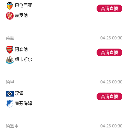
巴伦西亚
高清直播
赫罗纳
英超
04-26 00:30
阿森纳
高清直播
纽卡斯尔
德甲
04-26 00:30
汉堡
高清直播
霍芬海姆
德篮甲
04-26 00:30