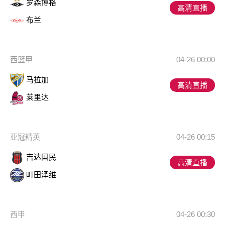
罗森博格
高清直播
布兰
西篮甲
04-26 00:00
马拉加
高清直播
莱里达
亚冠精英
04-26 00:15
吉达国民
高清直播
町田泽维
西甲
04-26 00:30