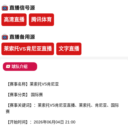
已结束
高清直播
腾讯体育
莱索托VS肯尼亚直播
文字直播
球队介绍
【赛事名称】莱索托VS肯尼亚
【赛事分类】
国际赛
【赛事关键词】：莱索托VS肯尼亚直播、莱索托、肯尼亚、国际
赛
【开始时间】：2026年06月04日 21:00