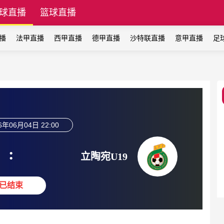
球直播
篮球直播
播
法甲直播
西甲直播
德甲直播
沙特联直播
意甲直播
足
6年06月04日 22:00
:
立陶宛U19
已结束