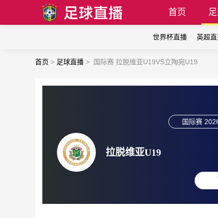
首页
足
世界杯直播
英超直
首页
>
足球直播
>
国际赛 拉脱维亚U19VS立陶宛U19
国际赛
202
拉脱维亚U19