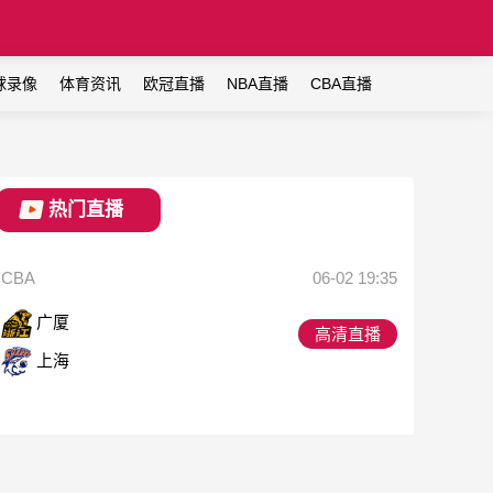
球录像
体育资讯
欧冠直播
NBA直播
CBA直播
热门直播
CBA
06-02 19:35
广厦
高清直播
上海