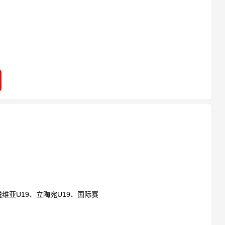
维亚U19、立陶宛U19、国际赛