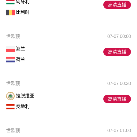
匈牙利
高清直播
比利时
世欧预
07-07 00:00
波兰
高清直播
荷兰
世欧预
07-07 00:30
拉脱维亚
高清直播
奥地利
世欧预
07-07 01:00