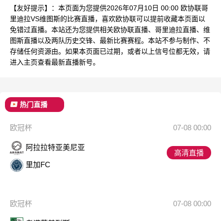
【友好提示】：本页面为您提供2026年07月10日 00:00 欧协联哥
里迪拉VS维图斯的比赛直播，喜欢欧协联可以提前收藏本页面以
免错过直播。本站还为您提供相关欧协联直播、哥里迪拉直播、维
图斯直播以及两队历史交锋、最新比赛赛程。本站不参与制作、不
存储任何资源由。如果本页面已过期，或者以上信号位都无效，请
进入主页查看最新直播新号。
热门直播
欧冠杯
07-08 00:00
阿拉拉特亚美尼亚
高清直播
里加FC
欧冠杯
07-08 00:00