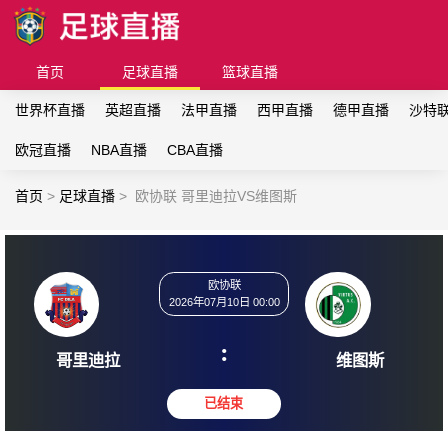
首页
足球直播
篮球直播
世界杯直播
英超直播
法甲直播
西甲直播
德甲直播
沙特
欧冠直播
NBA直播
CBA直播
首页
>
足球直播
>
欧协联 哥里迪拉VS维图斯
欧协联
2026年07月10日 00:00
:
哥里迪拉
维