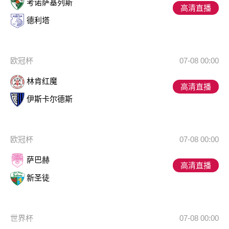
考诺萨基列斯
高清直播
德利塔
欧冠杯
07-08 00:00
林肯红魔
高清直播
伊斯卡尔德斯
欧冠杯
07-08 00:00
萨巴赫
高清直播
新圣徒
世界杯
07-08 00:00