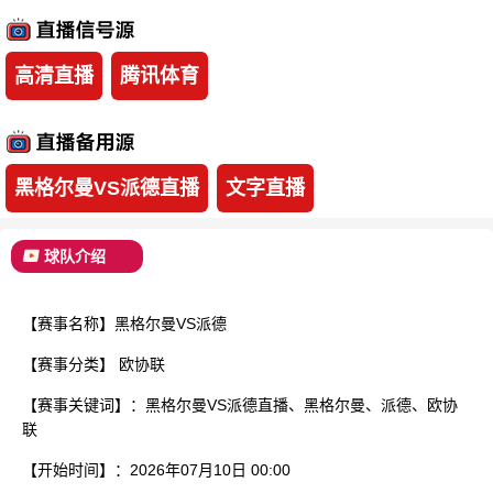
已结束
高清直播
腾讯体育
黑格尔曼VS派德直播
文字直播
球队介绍
【赛事名称】黑格尔曼VS派德
【赛事分类】
欧协联
【赛事关键词】：黑格尔曼VS派德直播、黑格尔曼、派德、欧协
联
【开始时间】：2026年07月10日 00:00