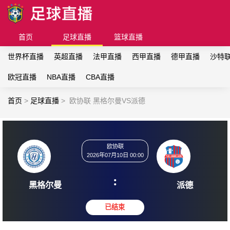
首页
足球直播
篮球直播
世界杯直播
英超直播
法甲直播
西甲直播
德甲直播
沙特
欧冠直播
NBA直播
CBA直播
首页
>
足球直播
>
欧协联 黑格尔曼VS派德
欧协联
2026年07月10日 00:00
:
黑格尔曼
派