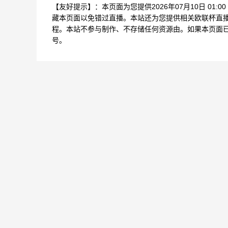
【友好提示】：本页面为您提供2026年07月10日 01
藏本页面以免错过直播。本站还为您提供相关欧联杯直
程。本站不参与制作、不存储任何资源由。如果本页面
号。