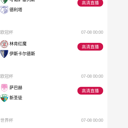
高清直播
德利塔
欧冠杯
07-08 00:00
林肯红魔
高清直播
伊斯卡尔德斯
欧冠杯
07-08 00:00
萨巴赫
高清直播
新圣徒
世界杯
07-08 00:00