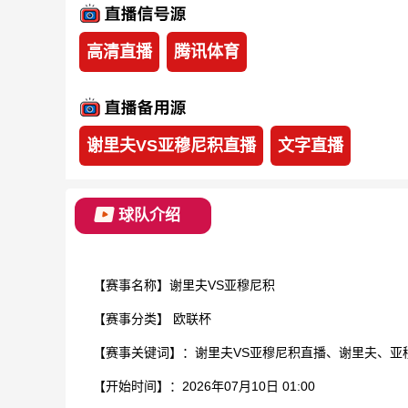
高清直播
腾讯体育
谢里夫VS亚穆尼积直播
文字直播
球队介绍
【赛事名称】谢里夫VS亚穆尼积
【赛事分类】
欧联杯
【赛事关键词】：谢里夫VS亚穆尼积直播、谢里夫、亚
【开始时间】：2026年07月10日 01:00