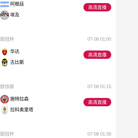
阿根廷
高清直播
埃及
欧冠杯
07-08 01:00
华达
高清直播
古比斯
欧协联
07-08 01:15
施特拉森
高清直播
拉科奥里塔
欧冠杯
07-08 01:30