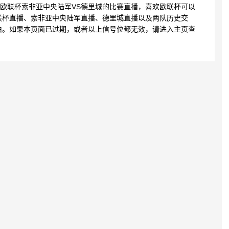
:00 欧联杯索非亚中央陆军VS德里城的比赛直播，喜欢欧联杯可以
联杯直播、索非亚中央陆军直播、德里城直播以及两队历史交
由。如果本页面已过期，或者以上信号位都无效，请进入主页查