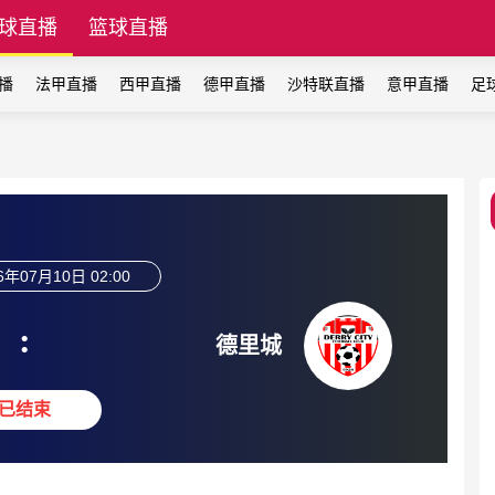
球直播
篮球直播
播
法甲直播
西甲直播
德甲直播
沙特联直播
意甲直播
足
6年07月10日 02:00
:
德里城
已结束