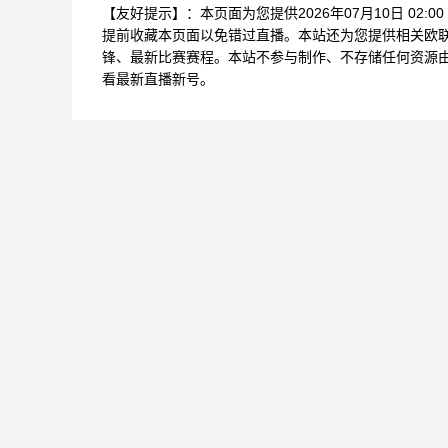
【友好提示】：本页面为您提供2026年07月10日 02
提前收藏本页面以免错过直播。本站还为您提供相关欧
锋、最新比赛赛程。本站不参与制作、不存储任何资源
看最新直播新号。