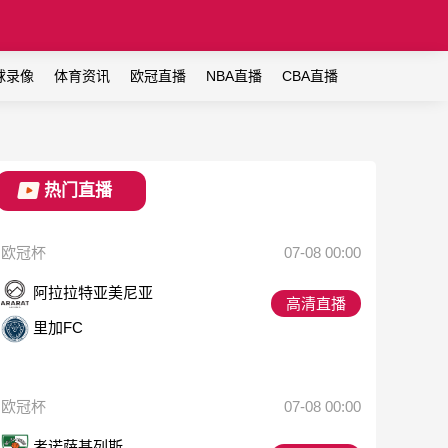
球录像
体育资讯
欧冠直播
NBA直播
CBA直播
热门直播
欧冠杯
07-08 00:00
阿拉拉特亚美尼亚
高清直播
里加FC
欧冠杯
07-08 00:00
考诺萨基列斯