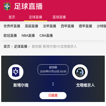
首页
足球直播
篮球直播
世界杯直播
英超直播
法甲直播
西甲直播
德甲直播
沙特
欧冠直播
NBA直播
CBA直播
首页
>
足球直播
>
欧协联 斯塔尔南VS戈塔维京人
欧协联
2026年07月10日 03:00
:
斯塔尔南
戈塔