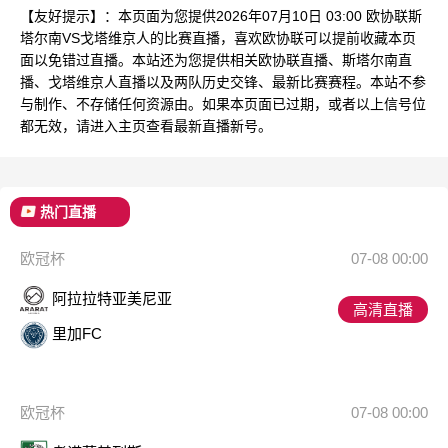
【友好提示】：本页面为您提供2026年07月10日 03:00 欧协联斯
塔尔南VS戈塔维京人的比赛直播，喜欢欧协联可以提前收藏本页
面以免错过直播。本站还为您提供相关欧协联直播、斯塔尔南直
播、戈塔维京人直播以及两队历史交锋、最新比赛赛程。本站不参
与制作、不存储任何资源由。如果本页面已过期，或者以上信号位
都无效，请进入主页查看最新直播新号。
热门直播
欧冠杯
07-08 00:00
阿拉拉特亚美尼亚
高清直播
里加FC
欧冠杯
07-08 00:00