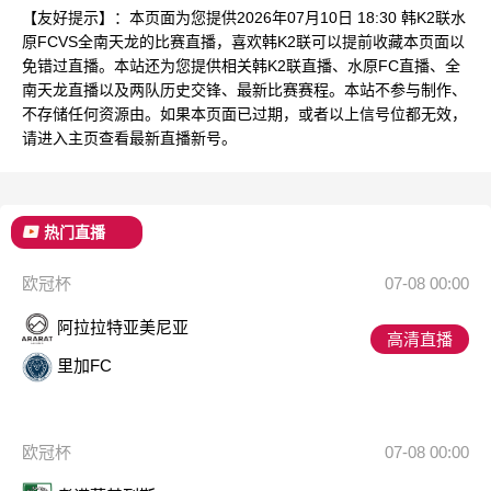
【友好提示】：本页面为您提供2026年07月10日 18:30 韩K2联水
原FCVS全南天龙的比赛直播，喜欢韩K2联可以提前收藏本页面以
免错过直播。本站还为您提供相关韩K2联直播、水原FC直播、全
南天龙直播以及两队历史交锋、最新比赛赛程。本站不参与制作、
不存储任何资源由。如果本页面已过期，或者以上信号位都无效，
请进入主页查看最新直播新号。
热门直播
欧冠杯
07-08 00:00
阿拉拉特亚美尼亚
高清直播
里加FC
欧冠杯
07-08 00:00