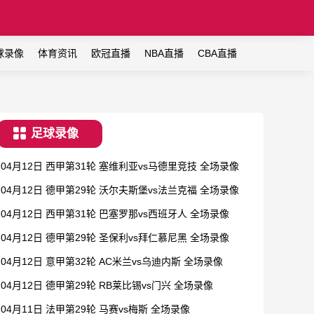
球录像
体育资讯
欧冠直播
NBA直播
CBA直播
足球录像
04月12日 西甲第31轮 塞维利亚vs马德里竞技 全场录像
04月12日 德甲第29轮 沃尔夫斯堡vs法兰克福 全场录像
04月12日 西甲第31轮 巴塞罗那vs西班牙人 全场录像
04月12日 德甲第29轮 圣保利vs拜仁慕尼黑 全场录像
04月12日 意甲第32轮 AC米兰vs乌迪内斯 全场录像
04月12日 德甲第29轮 RB莱比锡vs门兴 全场录像
04月11日 法甲第29轮 马赛vs梅斯 全场录像