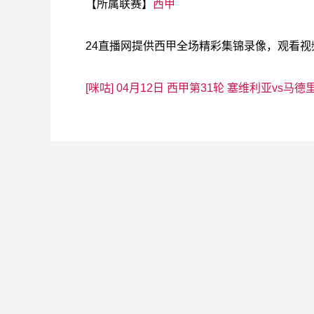
【所属联赛】
西甲
24直播网提供西甲全场精彩集锦录像，观看视
[咪咕] 04月12日 西甲第31轮 塞维利亚vs马