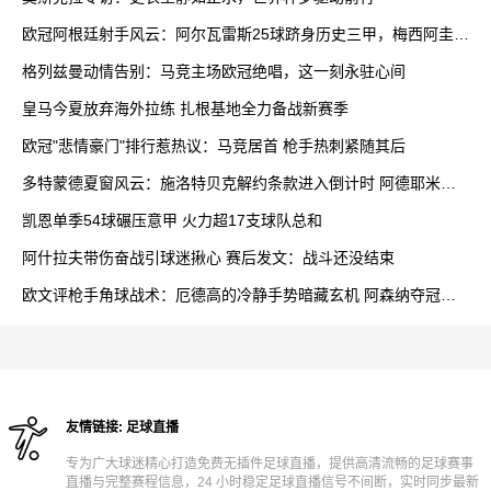
欧冠阿根廷射手风云：阿尔瓦雷斯25球跻身历史三甲，梅西阿圭罗
领跑
格列兹曼动情告别：马竞主场欧冠绝唱，这一刻永驻心间
皇马今夏放弃海外拉练 扎根基地全力备战新赛季
欧冠"悲情豪门"排行惹热议：马竞居首 枪手热刺紧随其后
多特蒙德夏窗风云：施洛特贝克解约条款进入倒计时 阿德耶米续
约陷僵局
凯恩单季54球碾压意甲 火力超17支球队总和
阿什拉夫带伤奋战引球迷揪心 赛后发文：战斗还没结束
欧文评枪手角球战术：厄德高的冷静手势暗藏玄机 阿森纳夺冠前
景更明朗
友情链接:
足球直播
专为广大球迷精心打造免费无插件足球直播，提供高清流畅的足球赛事
直播与完整赛程信息，24 小时稳定足球直播信号不间断，实时同步最新