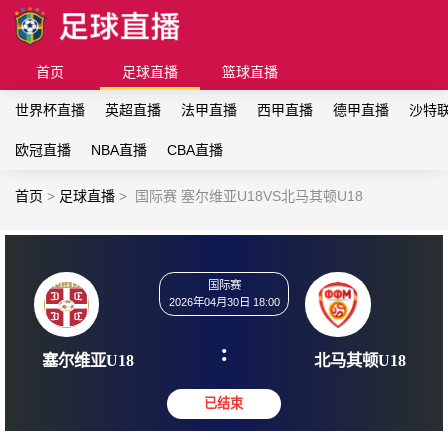
首页
足球直播
篮球直播
世界杯直播
英超直播
法甲直播
西甲直播
德甲直播
沙特
欧冠直播
NBA直播
CBA直播
首页
>
足球直播
>
国际赛 塞尔维亚U18VS北马其顿U18
国际赛
2026年04月30日 18:00
:
塞尔维亚U18
北马其顿