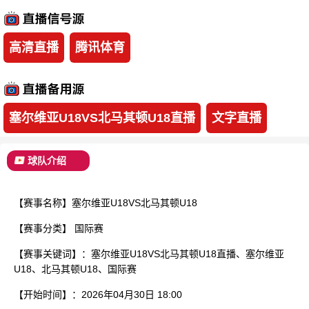
已结束
高清直播
腾讯体育
塞尔维亚U18VS北马其顿U18直播
文字直播
球队介绍
【赛事名称】塞尔维亚U18VS北马其顿U18
【赛事分类】
国际赛
【赛事关键词】：塞尔维亚U18VS北马其顿U18直播、塞尔维亚
U18、北马其顿U18、国际赛
【开始时间】：2026年04月30日 18:00