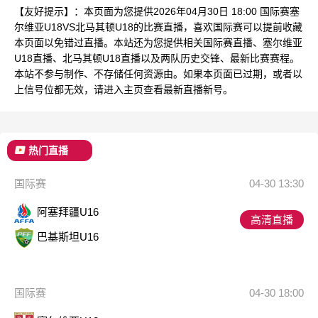
【友好提示】：本页面为您提供2026年04月30日 18:00 国际赛塞
尔维亚U18VS北马其顿U18的比赛直播，喜欢国际赛可以提前收藏
本页面以免错过直播。本站还为您提供相关国际赛直播、塞尔维亚
U18直播、北马其顿U18直播以及两队历史交锋、最新比赛赛程。
本站不参与制作、不存储任何资源由。如果本页面已过期，或者以
上信号位都无效，请进入主页查看最新直播新号。
热门直播
国际赛
04-30 13:30
阿塞拜疆U16
高清直播
巴基斯坦U16
国际赛
04-30 18:00