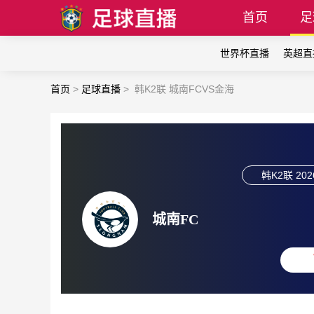
首页
足
世界杯直播
英超直
首页
>
足球直播
>
韩K2联 城南FCVS金海
韩K2联
202
城南FC