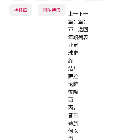
捧杯照
阿尔特塔
上一
下一
篇：
篇：
77
返回
年职
列表
业足
球史
终
结！
萨拉
戈萨
惨降
西
丙，
昔日
劲旅
何以
崩