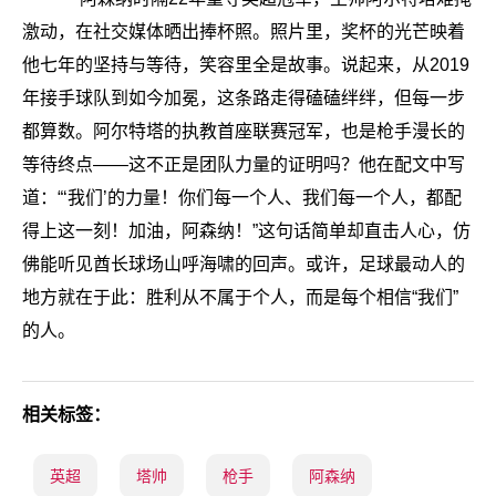
激动，在社交媒体晒出捧杯照。照片里，奖杯的光芒映着
他七年的坚持与等待，笑容里全是故事。说起来，从2019
年接手球队到如今加冕，这条路走得磕磕绊绊，但每一步
都算数。阿尔特塔的执教首座联赛冠军，也是枪手漫长的
等待终点——这不正是团队力量的证明吗？他在配文中写
道：“‘我们’的力量！你们每一个人、我们每一个人，都配
得上这一刻！加油，阿森纳！”这句话简单却直击人心，仿
佛能听见酋长球场山呼海啸的回声。或许，足球最动人的
地方就在于此：胜利从不属于个人，而是每个相信“我们”
的人。
相关标签：
英超
塔帅
枪手
阿森纳