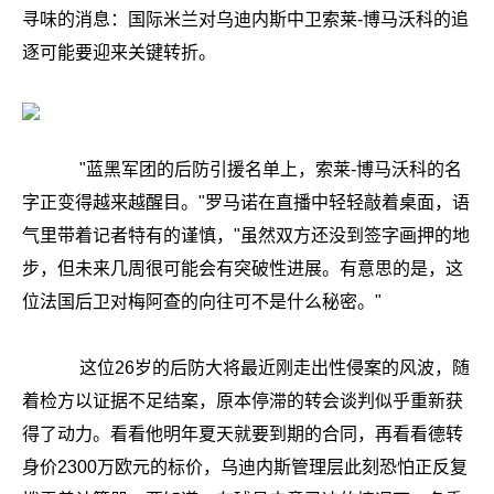
寻味的消息：国际米兰对乌迪内斯中卫索莱-博马沃科的追
逐可能要迎来关键转折。
"蓝黑军团的后防引援名单上，索莱-博马沃科的名
字正变得越来越醒目。"罗马诺在直播中轻轻敲着桌面，语
气里带着记者特有的谨慎，"虽然双方还没到签字画押的地
步，但未来几周很可能会有突破性进展。有意思的是，这
位法国后卫对梅阿查的向往可不是什么秘密。"
这位26岁的后防大将最近刚走出性侵案的风波，随
着检方以证据不足结案，原本停滞的转会谈判似乎重新获
得了动力。看看他明年夏天就要到期的合同，再看看德转
身价2300万欧元的标价，乌迪内斯管理层此刻恐怕正反复