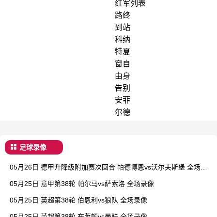
红军
列表
路终
到站
科纳
特夏
窗自
由身
告别
安菲
尔德
足球录像
05月26日 德甲升降级附加赛次回合 帕德博恩vs沃尔夫斯堡 全场录
像
05月25日 意甲第38轮 帕尔马vs萨索洛 全场录像
05月25日 英超第38轮 伯恩利vs狼队 全场录像
05月25日 英超第38轮 布莱顿vs曼联 全场录像