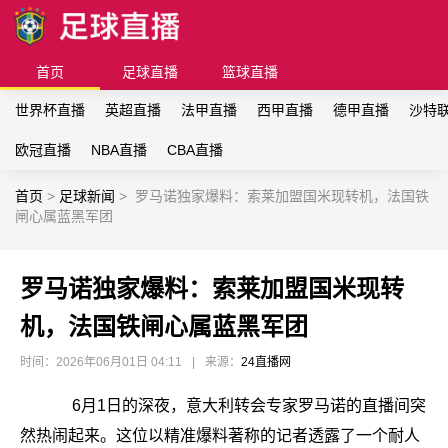
首页
足球直播
篮球直播
世界杯直播
英超直播
法甲直播
西甲直播
德甲直播
沙特
欧冠直播
NBA直播
CBA直播
首页
>
足球新闻
>
罗马诺独家爆料：索莱加盟国米现转机，法国铁
闸心属蓝黑军团
罗马诺独家爆料：索莱加盟国米现转
机，法国铁闸心属蓝黑军团
时间：2026年06月01日 04:11
|
来源：
24直播网
6月1日的深夜，意大利转会专家罗马诺的直播间突
然热闹起来。这位以精准爆料著称的记者透露了一个耐人