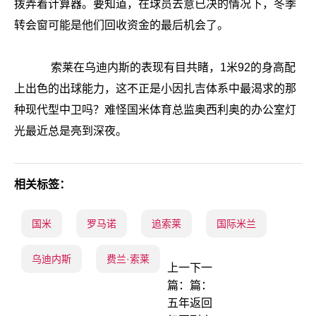
拨弄着计算器。要知道，在球员去意已决的情况下，冬季
转会窗可能是他们回收资金的最后机会了。
索莱在乌迪内斯的表现有目共睹，1米92的身高配
上出色的出球能力，这不正是小因扎吉体系中最渴求的那
种现代型中卫吗？难怪国米体育总监奥西利奥的办公室灯
光最近总是亮到深夜。
相关标签：
国米
罗马诺
追索莱
国际米兰
乌迪内斯
费兰·索莱
上一
下一
篇：
篇：
五年
返回